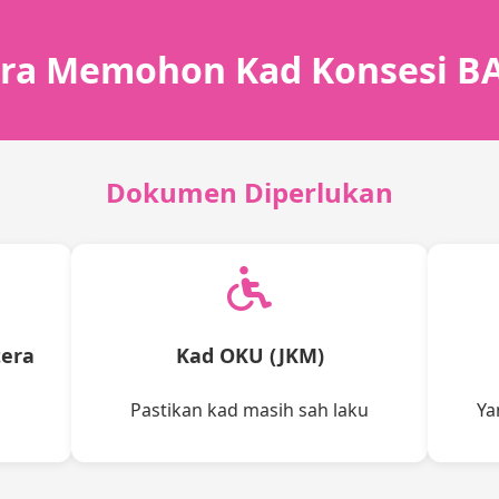
ra Memohon Kad Konsesi B
Dokumen Diperlukan
tera
Kad OKU (JKM)
Pastikan kad masih sah laku
Ya