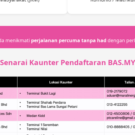
nda menikmati
perjalanan percuma tanpa had
dengan per
Senarai Kaunter Pendaftaran BAS.M