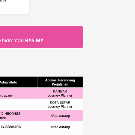
khidmatan
BAS.MY
Y