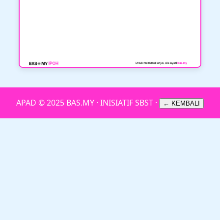
APAD © 2025 BAS.MY · INISIATIF SBST ·
← KEMBALI