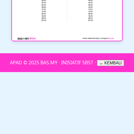
APAD © 2025 BAS.MY · INISIATIF SBST ·
← KEMBALI