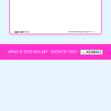
APAD © 2025 BAS.MY · INISIATIF SBST ·
← KEMBALI