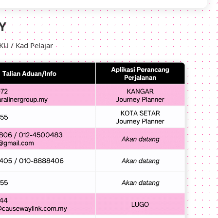
Y
U / Kad Pelajar