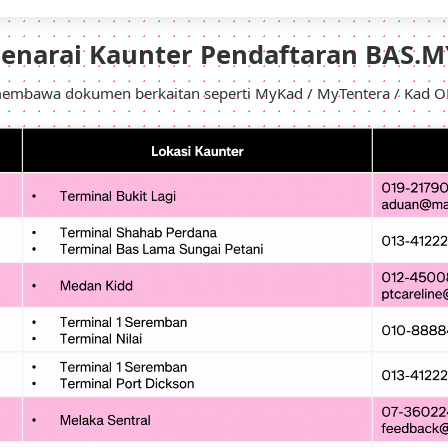
Senarai Kaunter Pendaftaran BAS.M
membawa dokumen berkaitan seperti MyKad / MyTentera / Kad OK