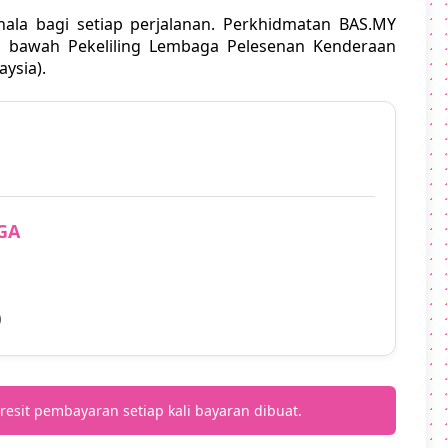
la bagi setiap perjalanan. Perkhidmatan BAS.MY
i bawah Pekeliling Lembaga Pelesenan Kenderaan
ysia).
GA
)
resit pembayaran setiap kali bayaran dibuat.