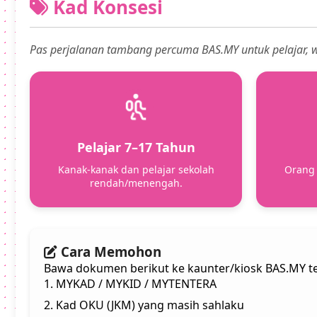
Kad Konsesi
Pas perjalanan tambang percuma BAS.MY untuk pelajar,
Pelajar 7–17 Tahun
Kanak-kanak dan pelajar sekolah
Orang 
rendah/menengah.
Cara Memohon
Bawa dokumen berikut ke kaunter/kiosk BAS.MY te
1. MYKAD / MYKID / MYTENTERA
2. Kad OKU (JKM) yang masih sahlaku