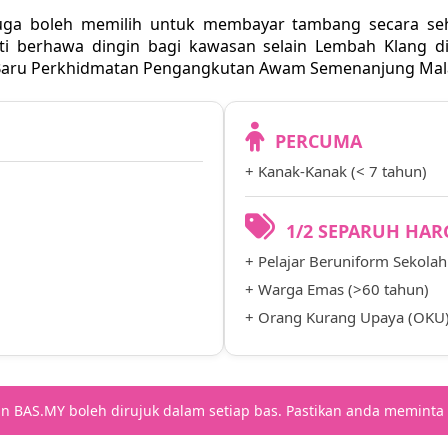
juga boleh memilih untuk membayar tambang secara seha
i berhawa dingin bagi kawasan selain Lembah Klang d
 Baru Perkhidmatan Pengangkutan Awam Semenanjung Mala
PERCUMA
+ Kanak-Kanak (< 7 tahun)
1/2 SEPARUH HAR
+ Pelajar Beruniform Sekolah
+ Warga Emas (>60 tahun)
+ Orang Kurang Upaya (OKU
an BAS.MY boleh dirujuk dalam setiap bas. Pastikan anda meminta 