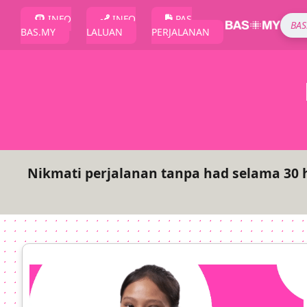
INFO
INFO
PAS
BAS.MY
LALUAN
PERJALANAN
Nikmati perjalanan tanpa had selama 30 h