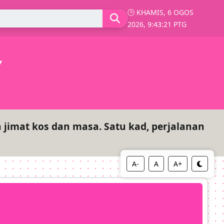
🕒 KHAMIS, 6 OGOS
2026, 9:43:22 PTG
 jimat kos dan masa. Satu kad, perjalanan
A-
A
A+